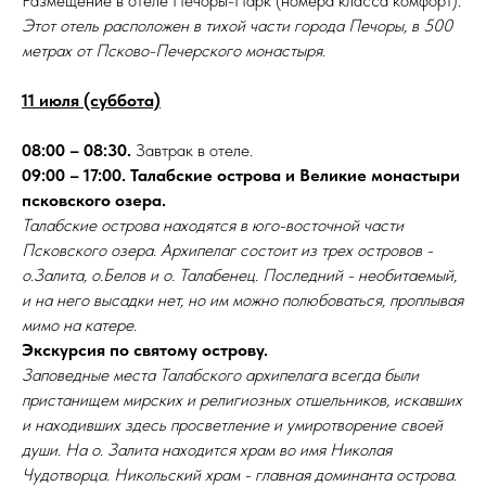
Размещение в отеле Печоры-Парк (номера класса комфорт).
Этот отель расположен в тихой части города Печоры, в 500
метрах от Псково-Печерского монастыря.
11 июля (суббота)
08:00 – 08:30.
Завтрак в отеле.
09:00 – 17:00. Талабские острова и Великие монастыри
псковского озера.
Талабские острова находятся в юго-восточной части
Псковского озера. Архипелаг состоит из трех островов -
о.Залита, о.Белов и о. Талабенец. Последний - необитаемый,
и на него высадки нет, но им можно полюбоваться, проплывая
мимо на катере.
Экскурсия по святому острову.
Заповедные места Талабского архипелага всегда были
пристанищем мирских и религиозных отшельников, искавших
и находивших здесь просветление и умиротворение своей
души. На о. Залита находится храм во имя Николая
Чудотворца. Никольский храм - главная доминанта острова.