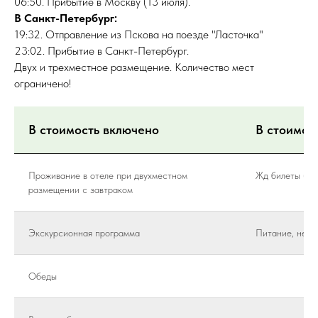
06:50. Прибытие в Москву (13 июля).
В Санкт-Петербург:
19:32. Отправление из Пскова на поезде "Ласточка"
23:02. Прибытие в Санкт-Петербург.
Двух и трехместное размещение. Количество мест
ограничено!
В стоимость включено
В стоимос
Проживание в отеле при двухместном
Жд билеты (пр
размещении с завтраком
Экскурсионная программа
Питание, не у
Обеды