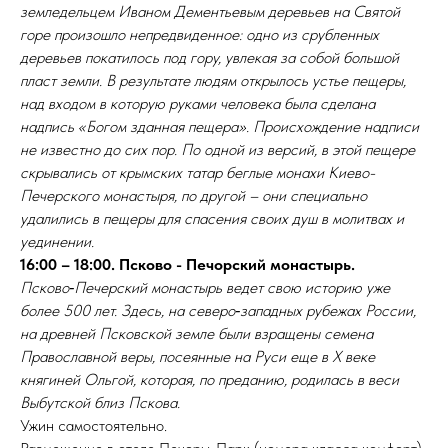
земледельцем Иваном Дементьевым деревьев на Святой
горе произошло непредвиденное: одно из срубленных
деревьев покатилось под гору, увлекая за собой большой
пласт земли. В результате людям открылось устье пещеры,
над входом в которую руками человека была сделана
надпись «Богом зданная пещера». Происхождение надписи
не известно до сих пор. По одной из версий, в этой пещере
скрывались от крымских татар беглые монахи Киево-
Печерского монастыря, по другой – они специально
удалились в пещеры для спасения своих душ в молитвах и
уединении.
16:00 – 18:00. Псково - Печорский монастырь.
Псково‑Печерский монастырь ведет свою историю уже
более 500 лет. Здесь, на северо‑западных рубежах России,
на древней Псковской земле были взращены семена
Православной веры, посеянные на Руси еще в Х веке
княгиней Ольгой, которая, по преданию, родилась в веси
Выбутской близ Пскова.
Ужин самостоятельно.