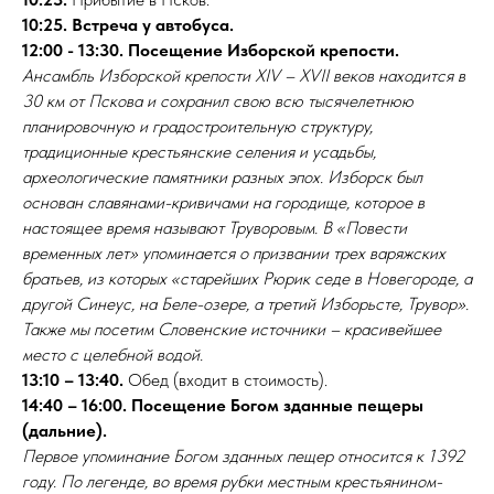
10:25.
Встреча у автобуса.
12:00 - 13:30. Посещение Изборской крепости.
Ансамбль Изборской крепости XIV – XVII веков находится в
30 км от Пскова и сохранил свою всю тысячелетнюю
планировочную и градостроительную структуру,
традиционные крестьянские селения и усадьбы,
археологические памятники разных эпох. Изборск был
основан славянами-кривичами на городище, которое в
настоящее время называют Труворовым. В «Повести
временных лет» упоминается о призвании трех варяжских
братьев, из которых «старейших Рюрик седе в Новегороде, а
другой Синеус, на Беле-озере, а третий Изборьсте, Трувор».
Также мы посетим Словенские источники – красивейшее
место с целебной водой.
13:10 – 13:40.
Обед (входит в стоимость).
14:40 – 16:00. Посещение Богом зданные пещеры
(дальние).
Первое упоминание Богом зданных пещер относится к 1392
году. По легенде, во время рубки местным крестьянином-