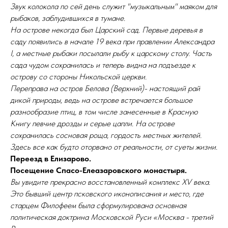
Звук колокола по сей день служит "музыкальным" маяком для
рыбаков, заблудившихся в тумане.
На острове некогда был Царский сад. Первые деревья в
саду появились в начале 19 века при правлении Александра
I, а местные рыбаки посылали рыбу к царскому столу. Часть
сада чудом сохранилась и теперь видна на подъезде к
острову со стороны Никольской церкви.
Переправа на остров Белова (Верхний)- настоящий рай
дикой природы, ведь на острове встречается большое
разнообразие птиц, в том числе занесенные в Красную
Книгу певчие дрозды и серые цапли. На острове
сохранилась сосновая роща, гордость местных жителей.
Здесь все как будто оторвано от реальности, от суеты жизни.
Переезд в Елизарово.
Посещение Спасо-Елеазаровского монастыря.
Вы увидите прекрасно восстановленный комплекс XV века.
Это бывший центр псковского иконописания и место, где
старцем Филофеем была сформулирована основная
политическая доктрина Московской Руси «Москва - третий