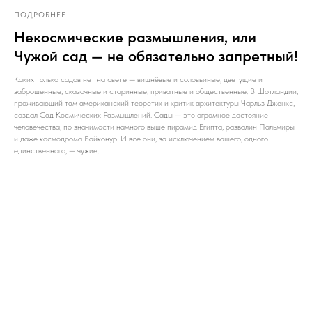
ПОДРОБНЕЕ
Некосмические размышления, или
Чужой сад — не обязательно запретный!
Каких только садов нет на свете — вишнёвые и соловьиные, цветущие и
заброшенные, сказочные и старинные, приватные и общественные. В Шотландии,
проживающий там американский теоретик и критик архитектуры Чарльз Дженкс,
создал Сад Космических Размышлений. Сады — это огромное достояние
человечества, по значимости намного выше пирамид Египта, развалин Пальмиры
и даже космодрома Байконур. И все они, за исключением вашего, одного
единственного, — чужие.