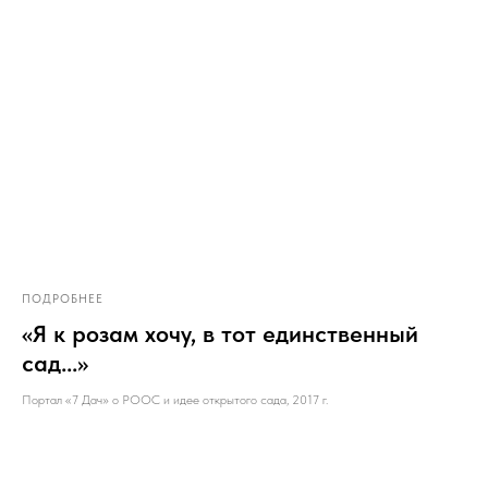
ПОДРОБНЕЕ
«Я к розам хочу, в тот единственный
сад...»
Портал «7 Дач» о РООС и идее открытого сада, 2017 г.