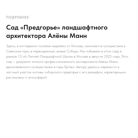
ПОДРОБНЕЕ
Сад «Предгорье» ландшафтного
архитектора Алёны Манн
Здесь, в коттеджном посёлке недалеко от Москвы, начинается путешествие в
Саянские горы, в первозданную, живую Сибирь. Мы побывали в этом саду в
рамках 13-ой Летней Ландшафтной Школы в Москве в августе 2025 года. Этот
сад — результат личного профессионального эксперимента Алёны Манн,
вдохновлённого путешествием в горы Ергаки. Автору удалось перенести в
частный участок мотивы сибирского предгорья с его рельефом, характерными
растениями и атмосферой