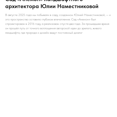
архитектора Юлии Наместниковой
В августе 2025 года мы побывали в саду, созданном Юлией Наместниковой, — и
это пространство оставило глубокое впечатление. Сад «Анемон» был
спроектирован в 2016 году, а реализован спустя два года. За прошедшее время
он прошёл путь от точного воплощения авторской идеи до зрелого, живого
ландшафта, где природа и дизайн ведут постоянный диалог