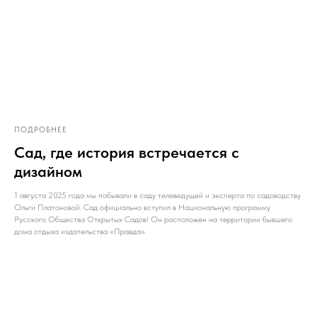
ПОДРОБНЕЕ
Сад, где история встречается с
дизайном
1 августа 2025 года мы побывали в саду телеведущей и эксперта по садоводству
Ольги Платоновой. Сад официально вступил в Национальную программу
Русского Общества Открытых Садов! Он расположен на территории бывшего
дома отдыха издательства «Правда»