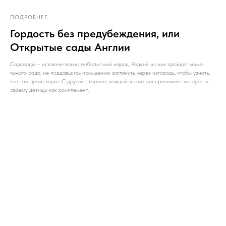
ПОДРОБНЕЕ
Гордость без предубеждения, или
Открытые сады Англии
Садоводы – исключительно любопытный народ. Редкий из них пройдет мимо
чужого сада, не поддавшись искушению заглянуть через изгородь, чтобы узнать,
что там происходит. С другой стороны, каждый из них воспринимает интерес к
своему детищу как комплемент.