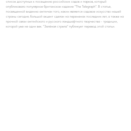
список доступных к посещению российских садов и парков, который
опубликовало популярное британское издание "The Telegraph". В статье,
посвященной видению англичан того, каким является садовое искусство нашей
страны сегодня, большой акцент сделан на переменах последних лет, а также на
прочной связи английского и русского ландшафтного творчества - традиции,
которой уже не один век. "Зелёная стрела" публикует перевод этой статьи.