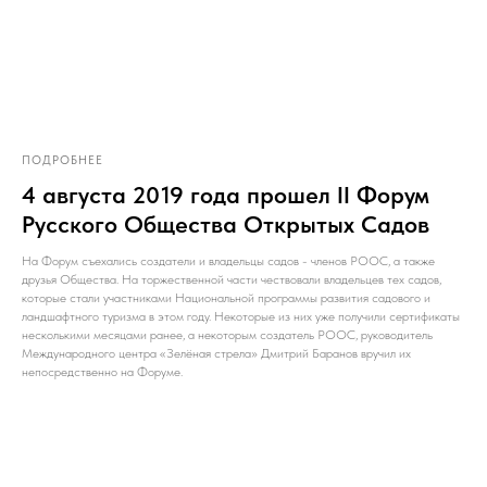
ПОДРОБНЕЕ
4 августа 2019 года прошел II Форум
Русского Общества Открытых Садов
На Форум съехались создатели и владельцы садов - членов РООС, а также
друзья Общества. На торжественной части чествовали владельцев тех садов,
которые стали участниками Национальной программы развития садового и
ландшафтного туризма в этом году. Некоторые из них уже получили сертификаты
несколькими месяцами ранее, а некоторым создатель РООС, руководитель
Международного центра «Зелёная стрела» Дмитрий Баранов вручил их
непосредственно на Форуме.