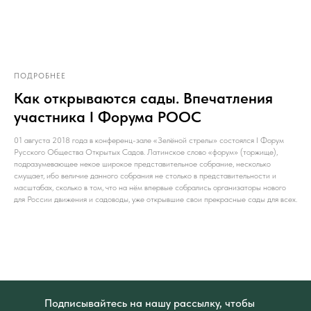
ПОДРОБНЕЕ
Как открываются сады. Впечатления
участника I Форума РООС
01 августа 2018 года в конференц-зале «Зелёной стрелы» состоялся I Форум
Русского Общества Открытых Садов. Латинское слово «форум» (торжище),
подразумевающее некое широкое представительное собрание, несколько
смущает, ибо величие данного собрания не столько в представительности и
масштабах, сколько в том, что на нём впервые собрались организаторы нового
для России движения и садоводы, уже открывшие свои прекрасные сады для всех.
Подписывайтесь на нашу рассылку, чтобы