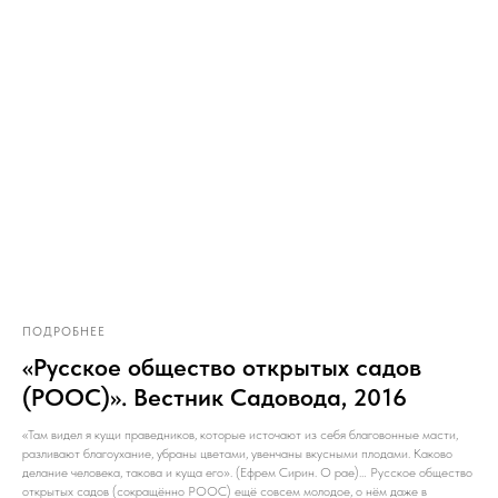
ПОДРОБНЕЕ
«Русское общество открытых садов
(РООС)». Вестник Садовода, 2016
«Там видел я кущи праведников, которые источают из себя благовонные масти,
разливают благоухание, убраны цветами, увенчаны вкусными плодами. Каково
делание человека, такова и куща его». (Ефрем Сирин. О рае)… Русское общество
открытых садов (сокращённо РООС) ещё совсем молодое, о нём даже в