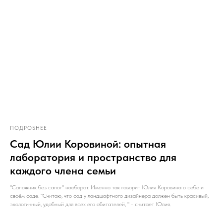
ПОДРОБНЕЕ
Сад Юлии Коровиной: опытная
лаборатория и пространство для
каждого члена семьи
"Сапожник без сапог" наоборот. Именно так говорит Юлия Коровина о себе и
своём саде. "Считаю, что сад у ландшафтного дизайнера должен быть красивый,
экологичный, удобный для всех его обитателей, " - считает Юлия.