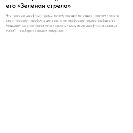
его «Зеленая стрела»
Что такое ландшафтный туризм, почему поездки по садам и паркам планеты -
это интересно и необычно для всех, и как профессиональное сообщество
ландшафтных дизайнеров может извлечь пользу из ландшафтных и садовых
туров? – разберем в нашем материале.