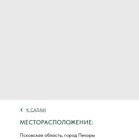
В текущий сад доступна экскурсия.
Успейте забронировать поездку ниже
Забронировать
К САДАМ
МЕСТОРАСПОЛОЖЕНИЕ:
Псковская область, город Печоры