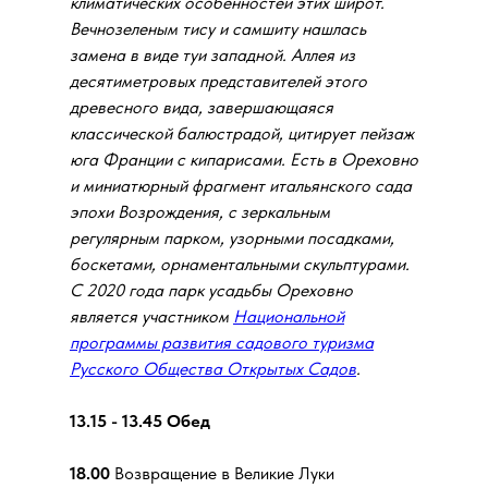
климатических особенностей этих широт.
Вечнозеленым тису и самшиту нашлась
замена в виде туи западной. Аллея из
десятиметровых представителей этого
древесного вида, завершающаяся
классической балюстрадой, цитирует пейзаж
юга Франции с кипарисами. Есть в Ореховно
и миниатюрный фрагмент итальянского сада
эпохи Возрождения, с зеркальным
регулярным парком, узорными посадками,
боскетами, орнаментальными скульптурами.
С 2020 года парк усадьбы Ореховно
является участником
Национальной
программы развития садового туризма
Русского Общества Открытых Садов
.
13.15 - 13.45 Обед
18.00
Возвращение в Великие Луки