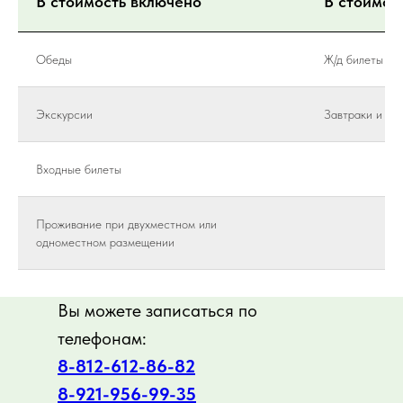
В стоимость включено
В стоимос
Обеды
Ж/д билеты (п
Экскурсии
Завтраки и уж
Входные билеты
Проживание при двухместном или
одноместном размещении
Вы можете записаться по
телефонам:
8-812-612-86-82
8-921-956-99-3
5