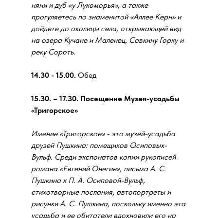
няни и дуб «у Лукоморья», а также
прогуляетесь по знаменитой «Аллее Керн» и
дойдете до околицы села, открывающей вид
на озера Кучане и Маленец, Савкину Горку и
реку Сороть.
14.30 - 15.00.
Обед
15.30. – 17.30. Посещение Музея-усадьбы
«Тригорское»
Имение «Тригорское» - это музей-усадьба
друзей Пушкина: помещиков Осиповых-
Вульф. Среди экспонатов копии рукописей
романа «Евгений Онегин», письма А. С.
Пушкина к П. А. Осиповой-Вульф,
стихотворные послания, автопортреты и
рисунки А. С. Пушкина, поскольку именно эта
усадьба и ее обитатели вдохновили его на