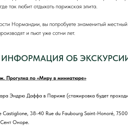
 где так любит отдыхать парижская элита.
ости Нормандии, вы попробуете знаменитый местный 
производят и пьют уже сотни лет.
ИНФОРМАЦИЯ ОБ ЭКСКУРСИ
иж. Прогулка по «Миру в миниатюре»
ра Эндрю Даффа в Париже (стажировка будет проходит
e Castiglione, 38-40 Rue du Faubourg Saint-Honoré, 750
 Сент Оноре.