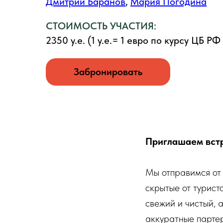
Дмитрий Баранов
,
Мария Погодина
СТОИМОСТЬ УЧАСТИЯ:
2350 у.е. (1 у.е.= 1 евро по курсу ЦБ РФ
Забронировать
Приглашаем встр
СОПРОВОЖДЕНИЕ ПОЕЗДКИ:
Мы отправимся от
скрытые от турист
Энтони Пол
,
Розмари Александер
свежий и чистый, 
аккуратные партер