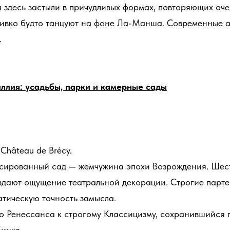
я здесь застыли в причудливых формах, повторяющих оче
ривко будто танцуют на фоне Ла-Манша. Современные а
.
ллия: усадьбы, парки и камерные сады
Château de Brécy.
асированный сад — жемчужина эпохи Возрождения. Шес
дают ощущение театральной декорации. Строгие парте
атическую точность замысла.
о Ренессанса к строгому Классицизму, сохранившийся 
инке.