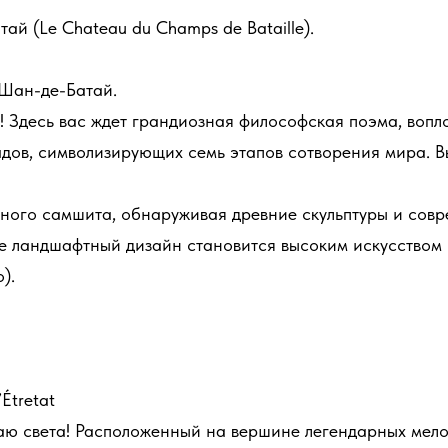
ай (Le Chateau du Champs de Bataille).
Шан-де-Батай.
х! Здесь вас ждет грандиозная философская поэма, воп
адов, символизирующих семь этапов сотворения мира. В
ного самшита, обнаруживая древние скульптуры и совре
е ландшафтный дизайн становится высоким искусством и
).
Étretat
аю света! Расположенный на вершине легендарных мелов