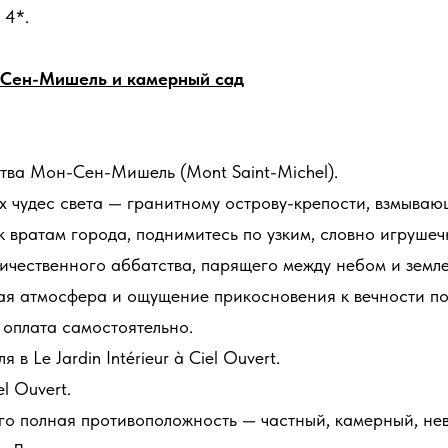
 4*.
н-Сен-Мишель и камерный сад
ва Мон-Сен-Мишель (Mont Saint-Michel).
 чудес света — гранитному острову-крепости, взмывающ
к вратам города, поднимитесь по узким, словно игруше
ичественного аббатства, парящего между небом и земле
ая атмосфера и ощущение прикосновения к вечности п
 оплата самостоятельно.
Le Jardin Intérieur à Ciel Ouvert.
el Ouvert.
о полная противоположность — частный, камерный, нев