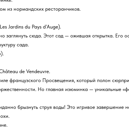
ном из нормандских ресторанчиков.
s Jardins du Pays d’Auge).
но заглянуть сюда. Этот сад — ожившая открытка. Его 
уктуру сада.
).
Château de Vendeuvre.
 стиле французского Просвещения, который полон сюрпр
ржественности. Но главная изюминка — уникальные «фо
иданно брызнуть струя воды! Это игривое завершение н
охи.
не.