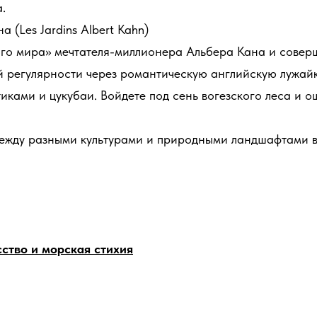
.
(Les Jardins Albert Kahn)
ого мира» мечтателя-миллионера Альбера Кана и совер
ой регулярности через романтическую английскую лужай
иками и цукубаи. Войдете под сень вогезского леса и о
 между разными культурами и природными ландшафтами 
сство и морская стихия