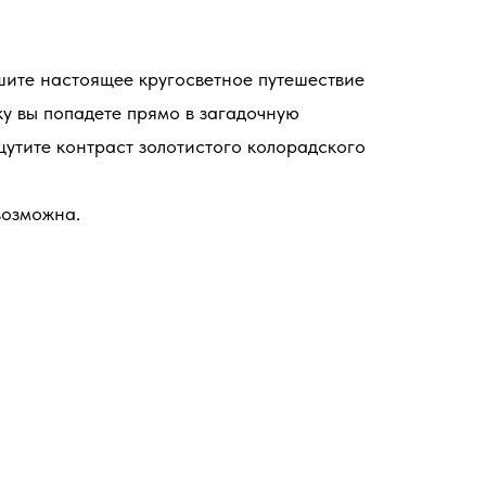
шите настоящее кругосветное путешествие
ку вы попадете прямо в загадочную
щутите контраст золотистого колорадского
возможна.