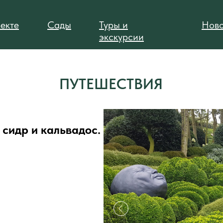
екте
Сады
Туры и
Ново
экскурсии
ПУТЕШЕСТВИЯ
сидр и кальвадос.