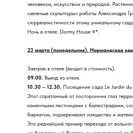
человеком, искусством и природой. Растени
«зеленые скульптуры» работы Александра Г
сюрреалистичности этому уникальному саду
Ночь в отеле: Dormy House 4*.
23 марта (понедельник). Нормандская иди
Завтрак в отеле (входит в стоимость).
09.00.
Выезд из отеля.
10.30 – 12.30.
Посещение сада Le Jardin du 
Этот спрятанный от посторонних глаз терр
каменными лестницами с балюстрадами, соз
бархатом, подчеркивают изящество и матем
Это редчайший пример перехода от вольног
но безупречный Версаль в нормандской глуб