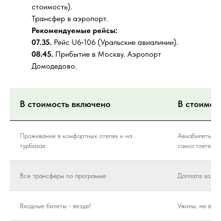
стоимость).
Трансфер в аэропорт.
Рекомендуемые рейсы:
07.35.
Рейс U6‑106 (Уральские авиалинии).
08.45.
Прибытие в Москву. Аэропорт
Домодедово.
В стоимость включено
В стоимос
Проживание в комфортных отелях и на
Авиабилеты в 
турбазах
самостоятельн
Все трансферы по программе
Доплата за од
Входные билеты - везде!
Ужины, не вкл