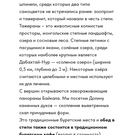
шпинели, среди которых два типа
самоцветов не встречались ранее: азопроит
и тажеранит, который назвали в честь степи.
Тажераны – это живописные холмистые
просторы, монгольские степные ландшафты,
озера и сосновые леса. Степные летники с
пасущимися яками, солёные озера, среди
которых наиболее крупным является
Дабахтай-Нур — «соленое озеро» (ширина
0,5 км, глубина до 3 м). Некоторые озёра
считаются целебными и местные используют
их для лечения.
С вершин открываются завораживающие
панорамы Байкала. Мы посетим Долину
каменных духов — скопление выветренных
скал причудливых форм.
Это традиционные бурятские места и
обед в
степи также состоится в традиционном
бурятском кафе
(входит в стоимость).