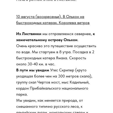
10 августа (воскресенье). В Ольхон на
быстроходных катерах. Королева ветров
Из Листвянки
мы отправляемся севернее,
к
замечательному острову Ольхон
.
Очень красиво это путешествие осуществить
по воде. Мы стартуем в 8 утра. Посадка в 2
быстроходных катера Ямаха. Скорость
около 30-40 км. в час.
В пути мы увидим
Утес Скрипер (круто
уходящая более чем на 300 метров скала),
группу скал Чертов мост, мыс Кадильный,
кордон Прибайкальского национального
парка.
Мы увидим, как меняется природа, от
смешанного типично русского леса, к
альпийским лугам, монгольским степям и