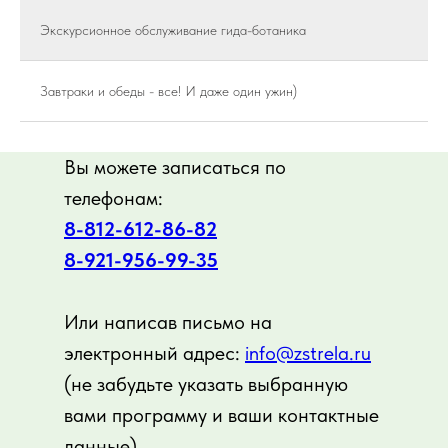
Экскурсионное обслуживание гида-ботаника
Завтраки и обеды - все! И даже один ужин)
Вы можете записаться по
телефонам:
8-812-612-86-82
8-921-956-99-3
5
Или написав письмо на
электронный адрес:
info@zstrela.ru
(не забудьте указать выбранную
вами программу и ваши контактные
данные)