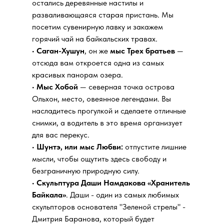
остались деревянные настилы и
разваливающаяся старая пристань. Мы
посетим сувенирную лавку и закажем
горячий чай на байкальских травах.
•
Саган-Хушун
, он же
мыс Трех братьев
—
отсюда вам откроется одна из самых
красивых панорам озера.
•
Мыс Хобой
— северная точка острова
Ольхон, место, овеянное легендами. Вы
насладитесь прогулкой и сделаете отличные
снимки, а водитель в это время организует
для вас перекус.
•
Шунтэ, или мыс Любви:
отпустите лишние
мысли, чтобы ощутить здесь свободу и
безграничную природную силу.
•
Скульптура Даши Намдакова «Хранитель
Байкала»
. Даши - один из самых любимых
скульпторов основателя "Зеленой стрелы" -
Дмитрия Баранова, который будет