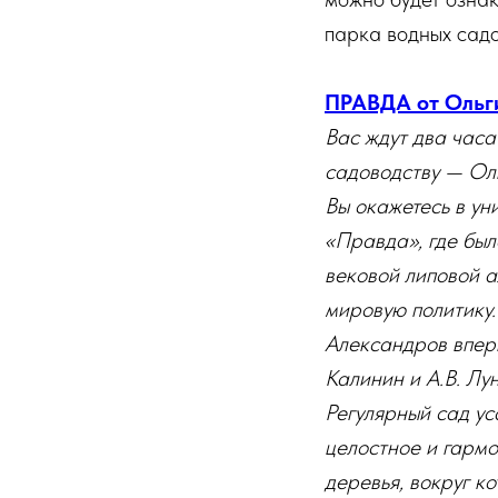
парка водных садо
ПРАВДА от Ольг
Вас ждут два часа
садоводству — Оль
Вы окажетесь в у
«Правда», где был
вековой липовой а
мировую политику.
Александров вперв
Калинин и А.В. Лу
Регулярный сад у
целостное и гарм
деревья, вокруг к