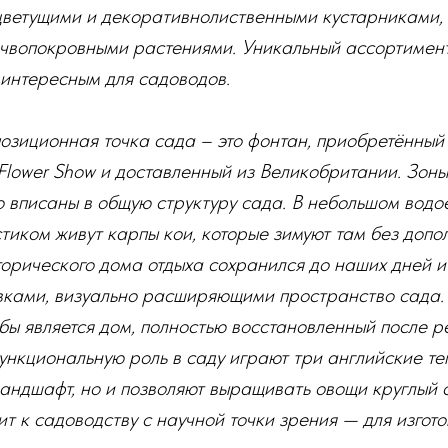
ветущими и декоративнолиственными кустарниками,
очвопокровными растениями. Уникальный ассортимен
 интересным для садоводов.
зиционная точка сада – это фонтан, приобретённый
Flower Show и доставленный из Великобритании. Зоны
 вписаны в общую структуру сада. В небольшом водо
иком живут карпы кои, которые зимуют там без допол
орического дома отдыха сохранился до наших дней и
вками, визуально расширяющими пространство сада.
ы является дом, полностью восстановленный после р
нкциональную роль в саду играют три английские те
андшафт, но и позволяют выращивать овощи круглый 
т к садоводству с научной точки зрения — для изгото