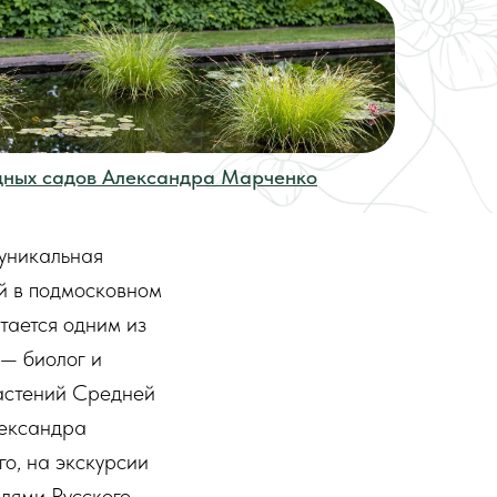
дных садов Александра Марченко
уникальная
й в подмосковном
тается одним из
 — биолог и
растений Средней
лександра
о, на экскурсии
елями Русского