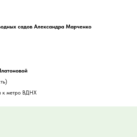
 водных садов Александра Марченко
Платоновой
ть)
 к метро ВДНХ