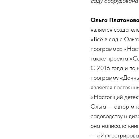
саду оборудована
Ольга Платонов
является создател
«Всё в сад с Ольг
программах «Наст
также проекта «С
С 2016 года и по
программу «Дачны
является постоянн
«Настоящий детект
Ольга — автор мно
садоводству и ди
она написала книг
— «Иллюстрирован