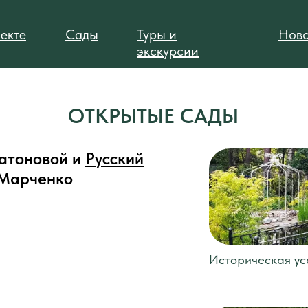
екте
Сады
Туры и
Ново
экскурсии
ОТКРЫТЫЕ САДЫ
атоновой и
Русский
Марченко
Историческая ус