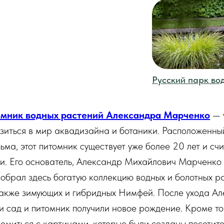
Русский парк во
омник водных растений Александра Марченк
о
— 
зиться в мир аквадизайна и ботаники. Расположенны
ма, этот питомник существует уже более 20 лет и счи
и. Его основатель, Александр Михайлович Марченко
собрал здесь богатую коллекцию водных и болотных 
 также зимующих и гибридных Нимфей. После ухода А
 сад и питомник получили новое рождение. Кроме тог
омиться с картинами, которые были созданы посетит