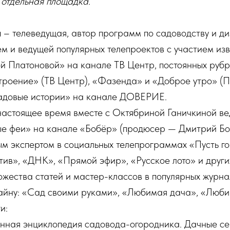
 отдельная площадка.
а
– телеведущая, автор программ по садоводству и ди
ем и ведущей популярных телепроектов с участием изв
ой Платоновой» на канале ТВ Центр, постоянных рубр
роение» (ТВ Центр), «Фазенда» и «Доброе утро» (П
адовые истории» на канале ДОВЕРИЕ.
 настоящее время вместе с Октябриной Ганичкиной в
е феи» на канале «Бобёр» (продюсер — Дмитрий Бо
ым экспертом в социальных телепрограммах «Пусть го
ив», «ДНК», «Прямой эфир», «Русское лото» и други
жества статей и мастер-классов в популярных журна
зайну: «Сад своими руками», «Любимая дача», «Люби
и:
ная энциклопедия садовода-огородника. Дачные се