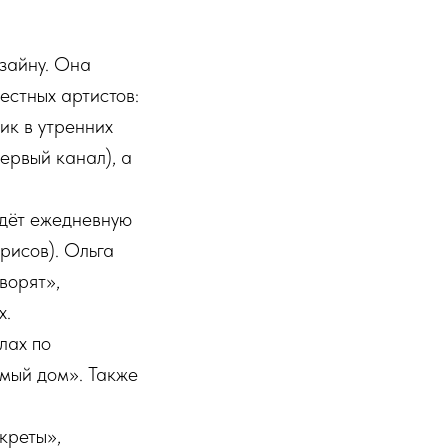
зайну. Она
естных артистов:
ик в утренних
ервый канал), а
едёт ежедневную
рисов). Ольга
ворят»,
х.
лах по
мый дом». Также
креты»,