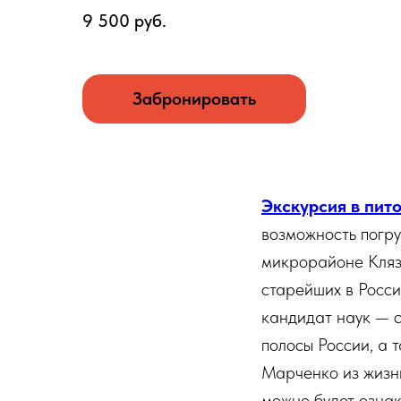
9 500 руб.
Забронировать
Экскурсия в пит
возможность погру
микрорайоне Клязь
старейших в Росси
кандидат наук — 
полосы России, а
Марченко из жизни
можно будет ознак