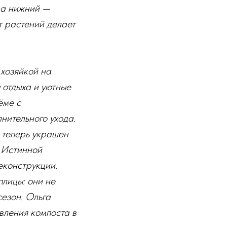
 а нижний —
т растений делает
 хозяйкой на
 отдыха и уютные
ёме с
нительного ухода.
 теперь украшен
 Истинной
еконструкции.
плицы: они не
сезон. Ольга
вления компоста в