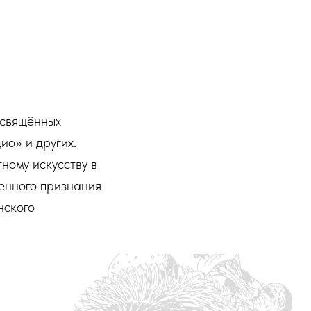
освящённых
ио» и других.
ному искусству в
енного признания
нского