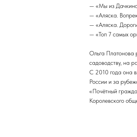
— «Мы из Дачкино
— «Аляска. Вопрек
— «Аляска. Дороги
— «Топ 7 самых ор
Ольга Платонова р
садоводству, на р
С 2010 года она в
России и за рубе
«Почётный гражда
Королевского общ