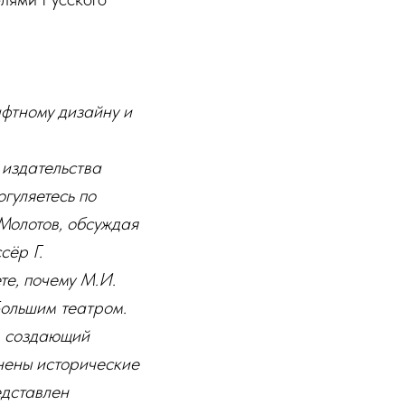
афтному дизайну и
 издательства
гуляетесь по
 Молотов, обсуждая
сёр Г.
те, почему М.И.
Большим театром.
, создающий
нены исторические
едставлен