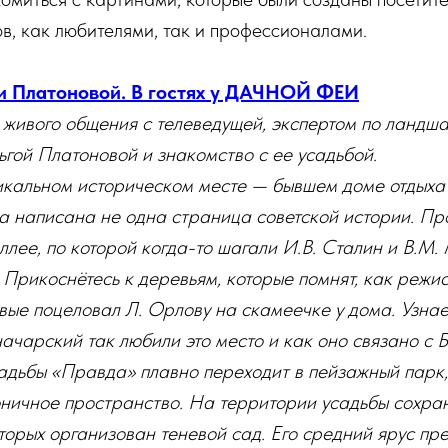
в, как любителями, так и профессионалами.
и Платоновой. В гостях у ДАЧНОЙ ФЕИ
 живого общения с телеведущей, экспертом по ландш
гой Платоновой и знакомство с ее усадьбой.
никальном историческом месте — бывшем доме отдыха
а написана не одна страница советской истории. Про
ллее, по которой когда-то шагали И.В. Сталин и В.М.
 Прикоснётесь к деревьям, которые помнят, как режис
ые поцеловал Л. Орлову на скамеечке у дома. Узнае
начарский так любили это место и как оно связано с 
садьбы «Правда» плавно переходит в пейзажный парк
оничное пространство. На территории усадьбы сохра
оторых организован теневой сад. Его средний ярус пр