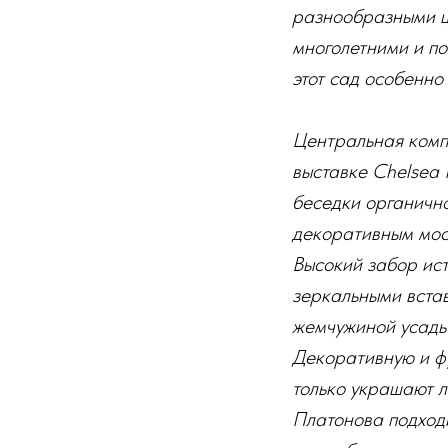
разнообразными ц
многолетними и п
этот сад особенно
Центральная компо
выставке Chelsea 
беседки органично
декоративным мост
Высокий забор ист
зеркальными вста
жемчужиной усадьб
Декоративную и фу
только украшают л
Платонова подходи