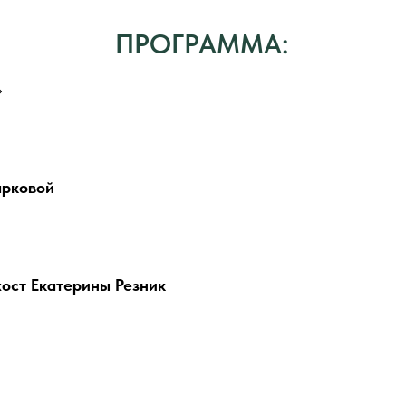
ПРОГРАММА:
»
арковой
хост Екатерины Резник