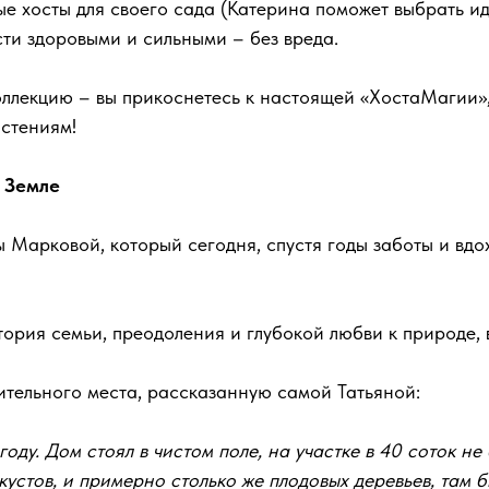
ые хосты для своего сада (Катерина поможет выбрать и
ти здоровыми и сильными – без вреда.
оллекцию – вы прикоснетесь к настоящей «ХостаМагии»,
астениям!
 Земле
 Марковой, который сегодня, спустя годы заботы и вдо
стория семьи, преодоления и глубокой любви к природе,
ительного места, рассказанную самой Татьяной:
оду. Дом стоял в чистом поле, на участке в 40 соток н
устов, и примерно столько же плодовых деревьев, там б