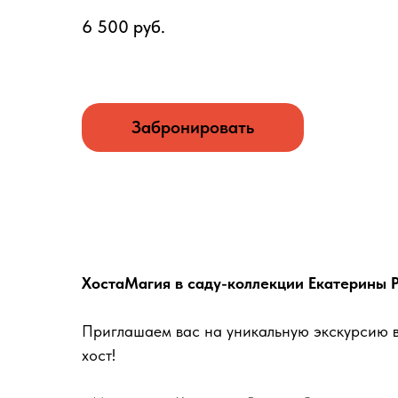
6 500 руб.
Забронировать
На данный момент экскурсий в данный са
нет, но вы можете оставить заявку
ХостаМагия в саду-коллекции Екатерины 
Оставить заявку
Приглашаем вас на уникальную экскурсию в
хост!