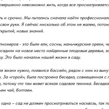
 совершенно невозможно жить, когда все просматриваетс
ать и срочно. Мы пытались сначала найти профессионало
 свои руки. Я сейчас нисколько об этом не жалею, пото
ткрытий, новых знаний.
омеров - это были ели, сосны, маньчжурские орехи, че
есадили на новое место найденные плодовые деревья, з
у. Это было началом нашей жизни в саду.
я жизни нужно, появился бассейн, рядом с ним из вынут
ах. За «горой», была построена беседка, совмещенная 
, потому что там живет всякая садовая техника. Беседк
ем чай, болтаем.
одна – сад не должен просматриваться насквозь, так 