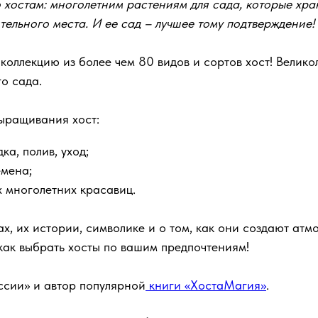
о хостам: многолетним растениям для сада, которые хр
ительного места. И ее сад – лучшее тому подтверждение!
оллекцию из более чем 80 видов и сортов хост! Велико
о сада.
ыращивания хост:
ка, полив, уход;
емена;
х многолетних красавиц.
х, их истории, символике и о том, как они создают атм
 как выбрать хосты по вашим предпочтениям!
сии» и автор популярной
книги «ХостаМагия»
.