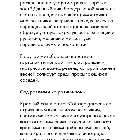
роскошные полутораметровые тарелки
хост? Длинный миксбордер новой волны из
плотных посадок высоких прямостоячих
многолетников закрывает находящихся на
веранде людей от посторонних взглядов,
образуя уютную закрытую зону. эхинацеи и
рудбекии, молинии и мискантусы,
вероникаструмы и посконники.
В другом миксбордере царствуют
гортензии и папоротники, астранции и
лиатрисы, и даже… ревень, который ранней
весной солирует среди просыпающихся
соседей.
Сад разделен на разные зоны.
Красный сад в стиле «Cottage garden» со
стриженным кизильником блестящим,
цветущими гортензиями и пузыреплодником
калинолистным ближе к осени вспыхивает
красными оттенками рябины смешанной,
клена красного и девичьего винограда,
выступающего здесь как почвопокровник.