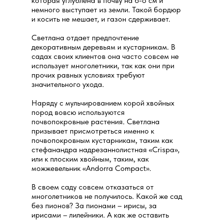
которая углублена в почву на 6-8 см и
немного выступает из земли. Такой бордюр
и косить не мешает, и газон сдерживает.
Светлана отдает предпочтение
декоративным деревьям и кустарникам. В
садах своих клиентов она часто совсем не
использует многолетники, так как они при
прочих равных условиях требуют
значительного ухода.
Наряду с мульчированием корой хвойных
пород вовсю используются
почвопокровные растения. Светлана
призывает присмотреться именно к
почвопокровным кустарникам, таким как
стефанандра надрезаннолистная «Crispa»,
или к плоским хвойным, таким, как
можжевельник «Andorra Compact».
В своем саду совсем отказаться от
многолетников не получилось. Какой же сад
без пионов? За пионами – ирисы, за
ирисами – лилейники. А как же оставить