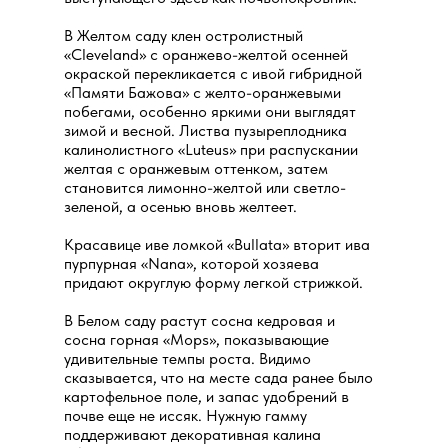
В Желтом саду клен остролистный
«Cleveland» с оранжево-желтой осенней
окраской перекликается с ивой гибридной
«Памяти Бажова» с желто-оранжевыми
побегами, особенно яркими они выглядят
зимой и весной. Листва пузыреплодника
калинолистного «Luteus» при распускании
желтая с оранжевым оттенком, затем
становится лимонно-желтой или светло-
зеленой, а осенью вновь желтеет.
Красавице иве ломкой «Bullata» вторит ива
пурпурная «Nana», которой хозяева
придают округлую форму легкой стрижкой.
В Белом саду растут сосна кедровая и
сосна горная «Mops», показывающие
удивительные темпы роста. Видимо
сказывается, что на месте сада ранее было
картофельное поле, и запас удобрений в
почве еще не иссяк. Нужную гамму
поддерживают декоративная калина