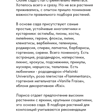
Облик сада стал стремительно меняться.
Хотелось всего и сразу. Но не все растения
приживались, с опытом пришло понимание
важности правильного подбора растений.
В основе сада присутствуют самые
простые, устойчивые многолетники и
кустарники: астильбы, пионы, хосты,
лилейники, герани, флоксы, лилии,
клематисы, вербейники, гелениумы,
роджерсия, спиреи, лапчатки, барбарисы,
гортензии, сирени. Всего понемногу. Есть
астранция, рододендрон, наперстянки,
лихнис, крокусы, подснежники, примулы,
мускари, нарциссы, тюльпаны. Есть
любимчики - рододендрон «Helsinki
University», роза плетистая «Flammentanz»,
гортензия метельчатая «Vanille Fraise»,
яблоня декоративная «Rixi».
Лариса отдает предпочтение высоким
растениям с яркими, крупными соцветиями,
это основа сада. В подборе растений для
композиций учитываются рекомендации