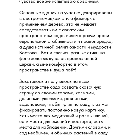
чувства всё же испытываю к хвойным.
Основные здания на участке декорированы
в австро-немецком стиле фахверк с
применением дерева, это не мешает
соседствовать им с азиатским
пространством сада, видимо разум просит
европейской стабильности и правопорядка,
а душа истинной религиозности и мудрости
Востока… Вот и слились разные стили на
фоне золотых куполов православной
церкви, а мне комфортно в этом
пространстве и душа поёт!
Захотелось и получилось на всём
пространстве сада создать сказочную
страну со своими горами, холмами,
долинами, ущельями, равнинами,
водопадами, чтобы гуляя по саду, глаз мог
фиксировать постоянно новую картинку.
Есть места для медитаций и размышлений,
есть места для эмоций и восторга, есть
места для наблюдений. Другими словами, и
сад необычен, и обычных растений в саду