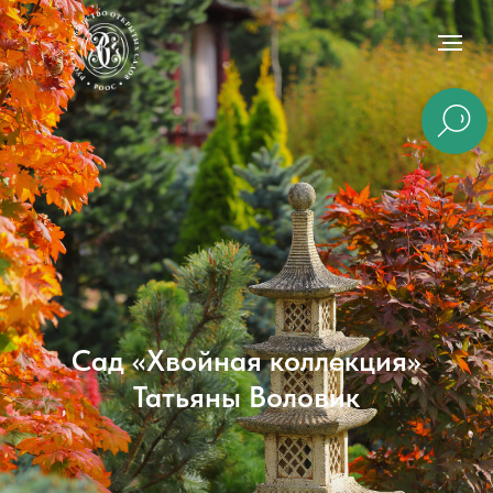
Сад «Хвойная коллекция»
Татьяны Воловик