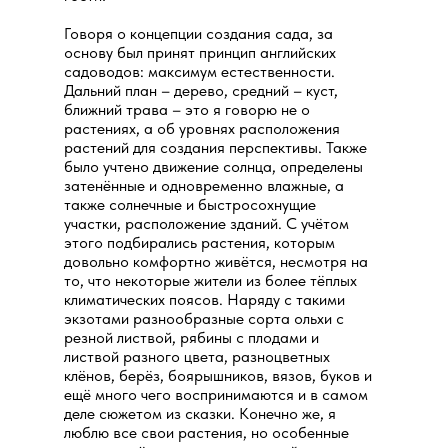
Говоря о концепции создания сада, за
основу был принят принцип английских
садоводов: максимум естественности.
Дальний план – дерево, средний – куст,
ближний трава – это я говорю не о
растениях, а об уровнях расположения
растений для создания перспективы. Также
было учтено движение солнца, определены
затенённые и одновременно влажные, а
также солнечные и быстросохнущие
участки, расположение зданий. С учётом
этого подбирались растения, которым
довольно комфортно живётся, несмотря на
то, что некоторые жители из более тёплых
климатических поясов. Наряду с такими
экзотами разнообразные сорта ольхи с
резной листвой, рябины с плодами и
листвой разного цвета, разноцветных
клёнов, берёз, боярышников, вязов, буков и
ещё много чего воспринимаются и в самом
деле сюжетом из сказки. Конечно же, я
люблю все свои растения, но особенные