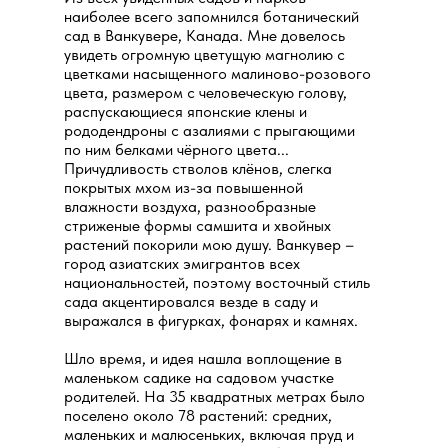
наиболее всего запомнился ботанический
сад в Ванкувере, Канада. Мне довелось
увидеть огромную цветущую магнолию с
цветками насыщенного малиново-розового
цвета, размером с человеческую голову,
распускающиеся японские клены и
рододендроны с азалиями с прыгающими
по ним белками чёрного цвета...
Причудливость стволов клёнов, слегка
покрытых мхом из-за повышенной
влажности воздуха, разнообразные
стриженые формы самшита и хвойных
растений покорили мою душу. Ванкувер –
город азиатских эмигрантов всех
национальностей, поэтому восточный стиль
сада акцентировался везде в саду и
выражался в фигурках, фонарях и камнях.
Шло время, и идея нашла воплощение в
маленьком садике на садовом участке
родителей. На 35 квадратных метрах было
поселено около 78 растений: средних,
маленьких и малюсеньких, включая пруд и