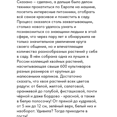
Сказано – сделано, а дальше было делом
техники прокатиться по Европе на машине,
посетить интересные питомники, отобрать
всё самое красивое и поместить в саду.
Процесс оказался столь захватывающим,
столько нового удалось узнать и
познакомиться со знающими людьми в этой
сфере, что через пару лет я обнаружила не
только значительное увеличение круга
своего общения, но и впечатляющее
количество разнообразных растений у себя
в саду. В нём собрана одна из лучших в
России коллекций хвойных растений,
насчитывающая свыше 600 культиваров
разных размеров от крупных до
малюсеньких карликов. Достаточно
сказать, что хвоя растений всех цветов
радуги: от белой, желтой, салатовой,
оранжевой до голубой, фисташковой, почти
чёрной и даже бордово - красной, а также
в белую полосочку! От прямой до кудрявой,
от 5 мм до 12 см, зелёный верх, белый низ и
наоборот. Удивила? Тогда приходите в
гости!