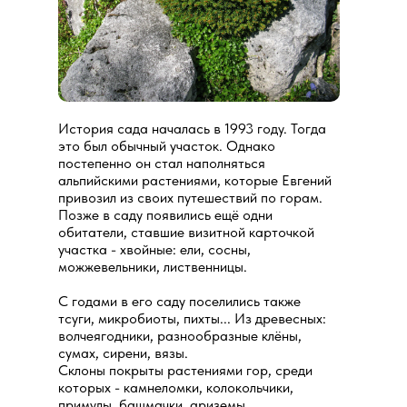
История сада началась в 1993 году. Тогда
это был обычный участок. Однако
постепенно он стал наполняться
альпийскими растениями, которые Евгений
привозил из своих путешествий по горам.
Позже в саду появились ещё одни
обитатели, ставшие визитной карточкой
участка - хвойные: ели, сосны,
можжевельники, лиственницы.
С годами в его саду поселились также
тсуги, микробиоты, пихты... Из древесных:
волчеягодники, разнообразные клёны,
сумах, сирени, вязы.
Склоны покрыты растениями гор, среди
которых - камнеломки, колокольчики,
примулы, башмачки, ариземы.